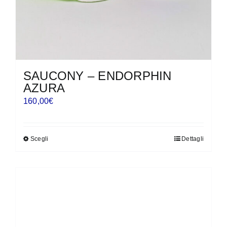
del
prodotto
SAUCONY – ENDORPHIN
AZURA
160,00
€
Scegli
Dettagli
Questo
prodotto
ha
più
varianti.
Le
opzioni