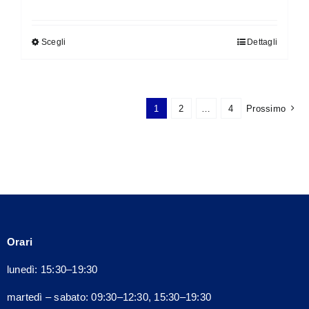
Scegli
Dettagli
Questo
prodotto
ha
più
1
2
…
4
Prossimo
varianti.
Le
opzioni
possono
essere
scelte
nella
Orari
pagina
del
lunedì: 15:30–19:30
prodotto
martedì – sabato: 09:30–12:30, 15:30–19:30