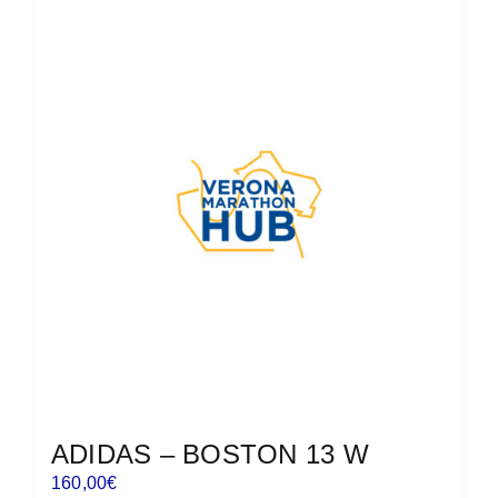
più
varianti.
Le
opzioni
possono
essere
scelte
nella
pagina
del
prodotto
ADIDAS – BOSTON 13 W
160,00
€