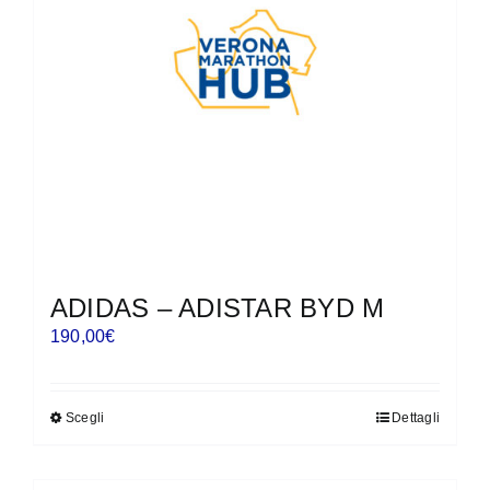
essere
scelte
nella
pagina
del
prodotto
ADIDAS – ADISTAR BYD M
190,00
€
Scegli
Dettagli
Questo
prodotto
ha