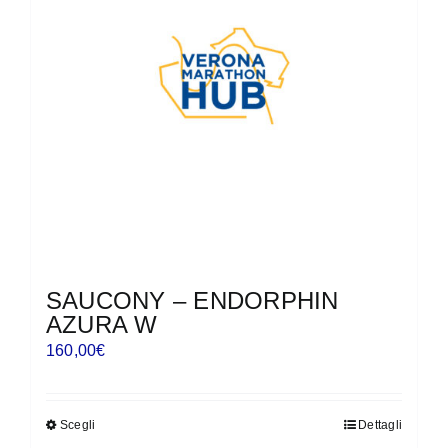
possono
essere
scelte
nella
pagina
del
prodotto
SAUCONY – ENDORPHIN
AZURA W
160,00
€
Scegli
Dettagli
Questo