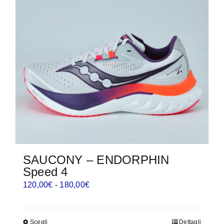
SAUCONY – ENDORPHIN
Speed 4
Fascia
120,00
€
-
180,00
€
di
prezzo:
Scegli
Dettagli
Questo