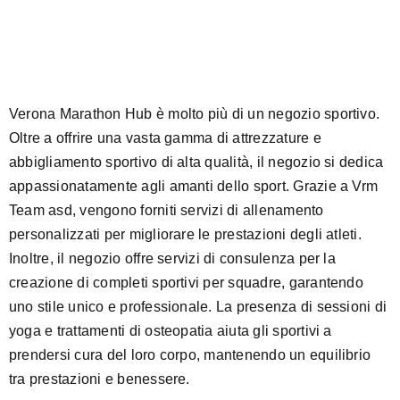
di
225,00€.
150,00€.
prezzo:
da
120,00€
a
180,00€
Verona Marathon Hub è molto più di un negozio sportivo.
Oltre a offrire una vasta gamma di attrezzature e
abbigliamento sportivo di alta qualità, il negozio si dedica
appassionatamente agli amanti dello sport. Grazie a Vrm
Team asd, vengono forniti servizi di allenamento
personalizzati per migliorare le prestazioni degli atleti.
Inoltre, il negozio offre servizi di consulenza per la
creazione di completi sportivi per squadre, garantendo
uno stile unico e professionale. La presenza di sessioni di
yoga e trattamenti di osteopatia aiuta gli sportivi a
prendersi cura del loro corpo, mantenendo un equilibrio
tra prestazioni e benessere.