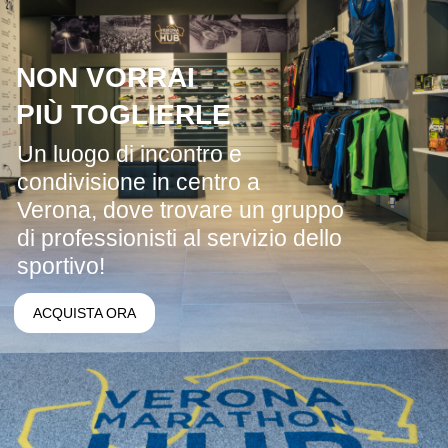
NON VORRAI
PIÙ TOGLIERLE
Un luogo di incontro e
condivisione in centro a
Verona, dove trovare un gruppo
di professionisti al servizio dello
sportivo!
ACQUISTA ORA