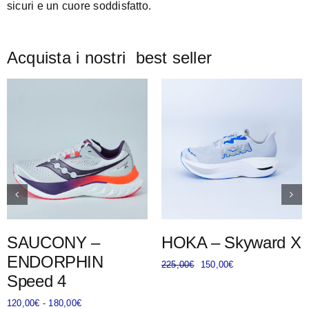
sicuri e un cuore soddisfatto.
Acquista i nostri best seller
Questo
Questo
Scegli
Scegli
prodotto
prodotto
Dettagli
Dettagli
ha
ha
più
più
varianti.
varianti.
Le
Le
opzioni
opzioni
possono
possono
essere
essere
SAUCONY –
HOKA – Skyward X
scelte
scelte
ENDORPHIN
nella
nella
Il
Il
225,00
€
150,00
€
pagina
pagina
Speed 4
prezzo
prezzo
del
del
originale
attuale
prodotto
prodotto
Fascia
120,00
€
-
180,00
€
era:
è: