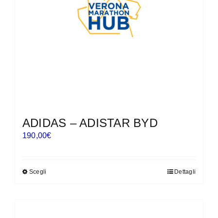
scelte
nella
pagina
del
prodotto
ADIDAS – ADISTAR BYD
190,00
€
Scegli
Dettagli
Questo
prodotto
ha
più