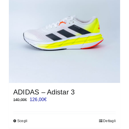
ADIDAS – Adistar 3
Il
Il
126,00
€
140,00
€
prezzo
prezzo
originale
attuale
Scegli
Dettagli
Questo
era:
è: