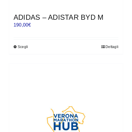
ADIDAS – ADISTAR BYD M
190,00
€
Scegli
Dettagli
Questo
prodotto
ha
più
varianti.
Le
opzioni
possono
essere
scelte
nella