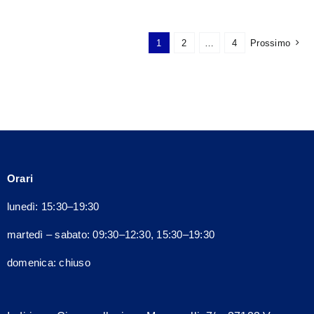
ha
più
1
2
…
4
Prossimo
varianti.
Le
opzioni
possono
essere
scelte
nella
Orari
pagina
del
lunedì: 15:30–19:30
prodotto
martedì – sabato: 09:30–12:30, 15:30–19:30
domenica: chiuso