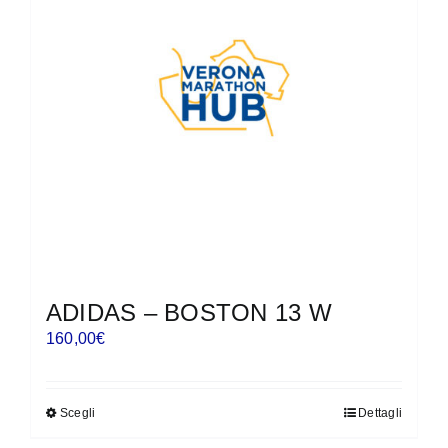
opzioni
possono
essere
scelte
nella
pagina
del
prodotto
ADIDAS – BOSTON 13 W
160,00
€
Scegli
Dettagli
Questo
prodotto