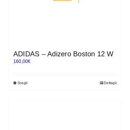
pagina
del
prodotto
ADIDAS – Adizero Boston 12 W
160,00
€
Scegli
Dettagli
Questo
prodotto
ha
più
varianti.
Le