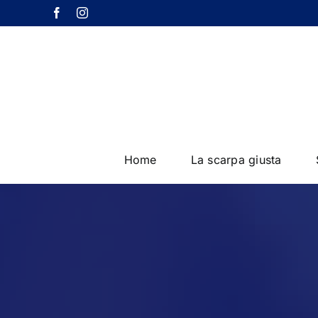
Salta
Facebook
Instagram
al
contenuto
Home
La scarpa giusta