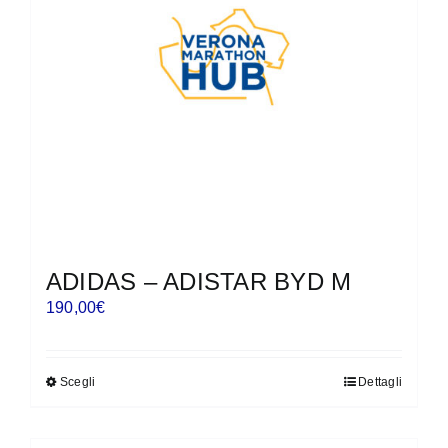
essere
scelte
nella
pagina
del
prodotto
ADIDAS – ADISTAR BYD M
190,00
€
Scegli
Dettagli
Questo
prodotto
ha