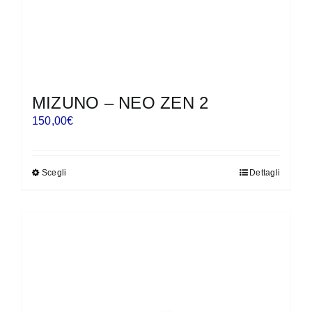
del
prodotto
MIZUNO – NEO ZEN 2
150,00
€
Scegli
Dettagli
Questo
prodotto
ha
più
varianti.
Le
opzioni
possono