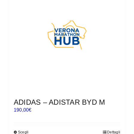
Le
opzioni
possono
essere
scelte
nella
pagina
del
prodotto
ADIDAS – ADISTAR BYD M
190,00
€
Scegli
Dettagli
Questo