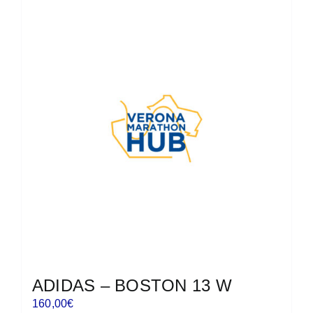
più
varianti.
Le
opzioni
possono
essere
scelte
nella
pagina
del
prodotto
ADIDAS – BOSTON 13 W
160,00
€