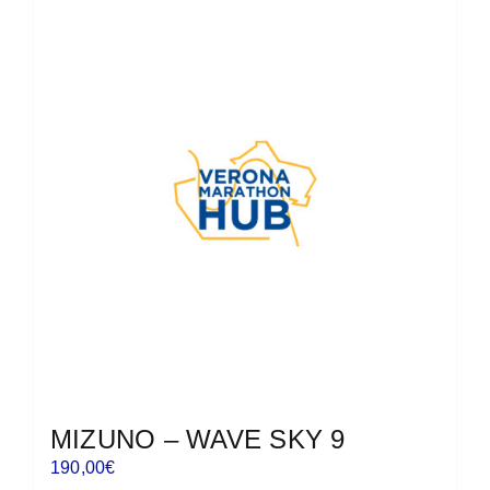
più
varianti.
Le
opzioni
possono
essere
scelte
nella
pagina
del
prodotto
MIZUNO – WAVE SKY 9
190,00
€