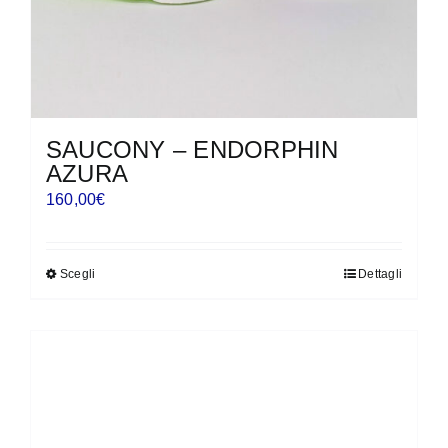
del
prodotto
SAUCONY – ENDORPHIN
AZURA
160,00
€
Scegli
Dettagli
Questo
prodotto
ha
più
varianti.
Le
opzioni