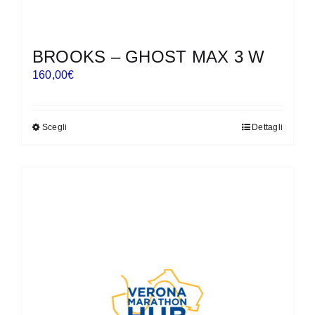
BROOKS – GHOST MAX 3 W
160,00
€
Scegli
Dettagli
Questo
prodotto
ha
più
varianti.
Le
opzioni
possono
essere
scelte