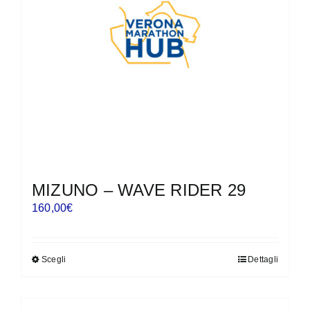
essere
scelte
nella
pagina
del
prodotto
MIZUNO – WAVE RIDER 29
160,00
€
Scegli
Dettagli
Questo
prodotto
ha