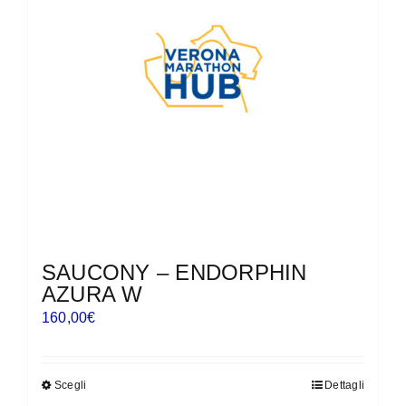
possono
essere
scelte
nella
pagina
del
prodotto
SAUCONY – ENDORPHIN
AZURA W
160,00
€
Scegli
Dettagli
Questo