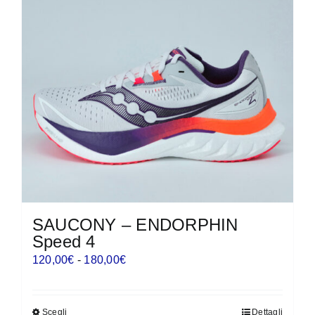
SAUCONY – ENDORPHIN
Speed 4
Fascia
120,00
€
-
180,00
€
di
prezzo:
Scegli
Dettagli
Questo