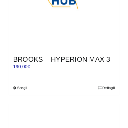
nella
pagina
del
prodotto
BROOKS – HYPERION MAX 3
190,00
€
Scegli
Dettagli
Questo
prodotto
ha
più
varianti.
Le