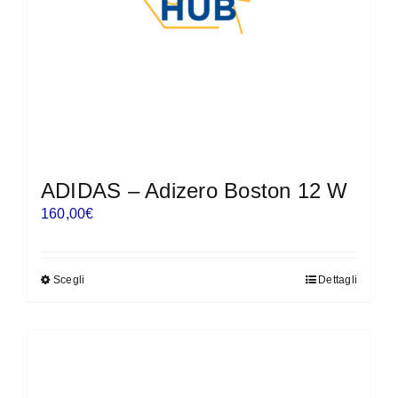
nella
pagina
del
prodotto
ADIDAS – Adizero Boston 12 W
160,00
€
Scegli
Dettagli
Questo
prodotto
ha
più
varianti.