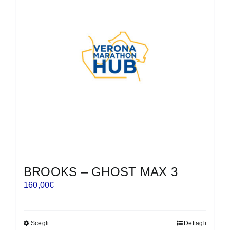
opzioni
possono
essere
scelte
nella
pagina
del
prodotto
BROOKS – GHOST MAX 3
160,00
€
Scegli
Dettagli
Questo