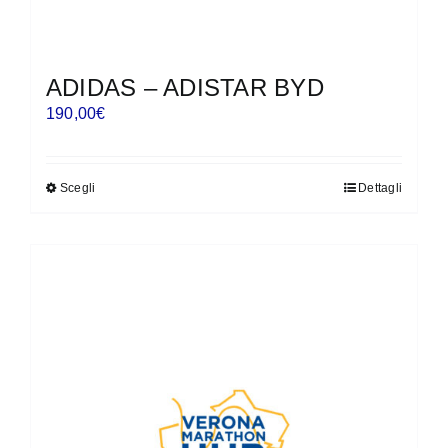
ADIDAS – ADISTAR BYD
190,00
€
Scegli
Dettagli
Questo
prodotto
ha
più
varianti.
Le
opzioni
possono
essere
scelte