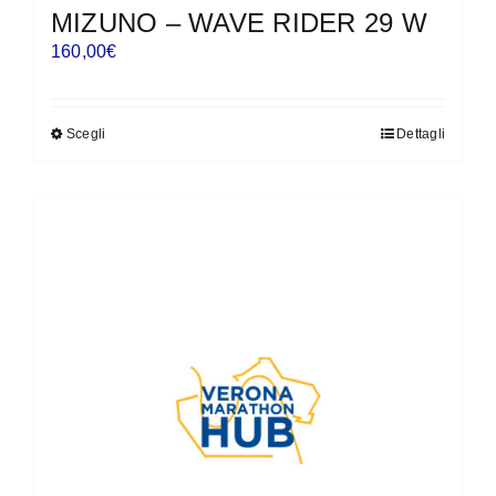
MIZUNO – WAVE RIDER 29 W
160,00
€
Scegli
Dettagli
Questo
prodotto
ha
più
varianti.
Le
opzioni
possono
essere
scelte
nella
pagina