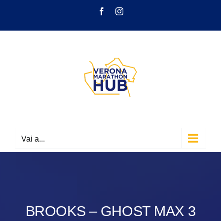
Salta
Facebook
Instagram
al
contenuto
Vai a...
BROOKS – GHOST MAX 3