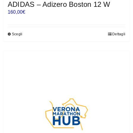
ADIDAS – Adizero Boston 12 W
160,00
€
Scegli
Dettagli
Questo
prodotto
ha
più
varianti.
Le
opzioni
possono
essere
scelte
nella
pagina
del