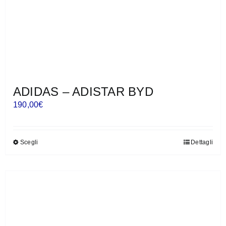
prodotto
ADIDAS – ADISTAR BYD
190,00
€
Scegli
Dettagli
Questo
prodotto
ha
più
varianti.
Le
opzioni