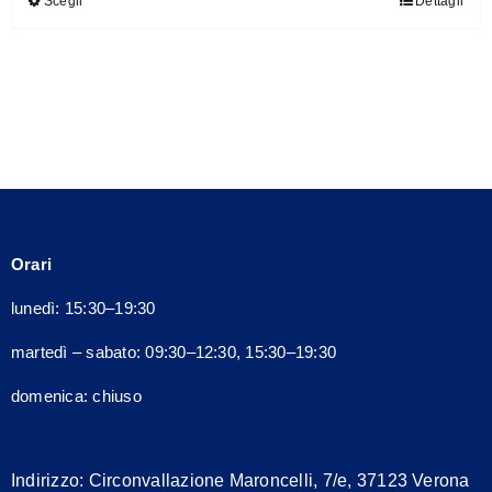
Scegli
Dettagli
Questo
prodotto
ha
più
varianti.
Le
opzioni
possono
essere
Orari
scelte
nella
lunedì: 15:30–19:30
pagina
martedì – sabato: 09:30–12:30, 15:30–19:30
del
prodotto
domenica: chiuso
Indirizzo:
Circonvallazione Maroncelli, 7/e, 37123 Verona