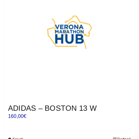
possono
essere
scelte
nella
pagina
del
prodotto
ADIDAS – BOSTON 13 W
160,00
€