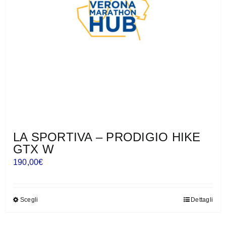
LA SPORTIVA – PRODIGIO HIKE
GTX W
190,00
€
Scegli
Dettagli
Questo
prodotto