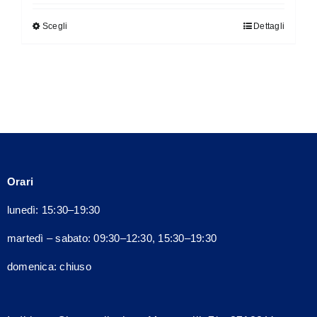
originale
attuale
Scegli
Dettagli
Questo
era:
è:
prodotto
200,00€.
180,00€.
ha
più
varianti.
Le
opzioni
possono
Orari
essere
scelte
lunedì: 15:30–19:30
nella
martedì – sabato: 09:30–12:30, 15:30–19:30
pagina
del
domenica: chiuso
prodotto