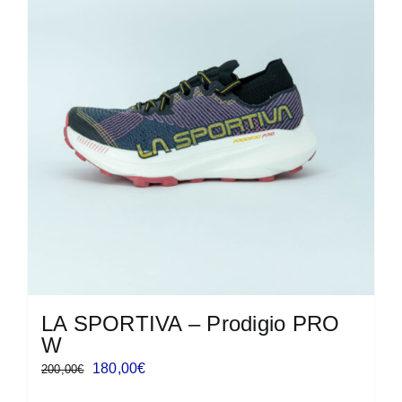
Le
opzioni
possono
essere
scelte
nella
pagina
del
prodotto
LA SPORTIVA – Prodigio PRO
W
Il
Il
180,00
€
200,00
€
prezzo
prezzo