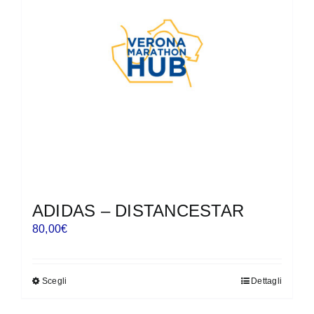
possono
essere
scelte
nella
pagina
del
prodotto
ADIDAS – DISTANCESTAR
80,00
€
Scegli
Dettagli
Questo
prodotto