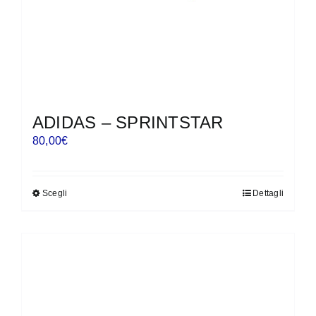
del
prodotto
ADIDAS – SPRINTSTAR
80,00
€
Scegli
Dettagli
Questo
prodotto
ha
più
varianti.
Le
opzioni