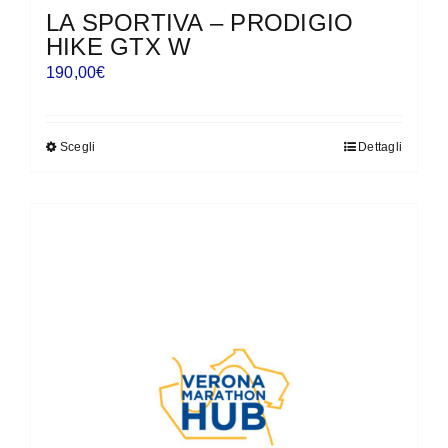
LA SPORTIVA – PRODIGIO
HIKE GTX W
190,00
€
Scegli
Dettagli
Questo
prodotto
ha
più
varianti.
Le
opzioni
possono
essere
scelte
nella
pagina