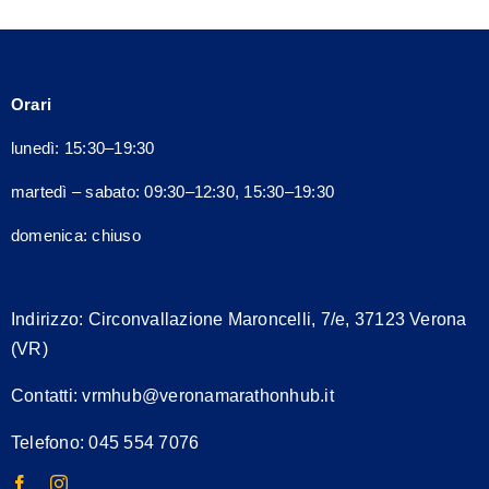
opzioni
possono
essere
Orari
scelte
nella
lunedì: 15:30–19:30
pagina
martedì – sabato: 09:30–12:30, 15:30–19:30
del
prodotto
domenica: chiuso
Indirizzo:
Circonvallazione Maroncelli, 7/e, 37123 Verona
(VR)
Contatti:
vrmhub@veronamarathonhub.it
Telefono: 045 554 7076