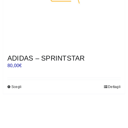
del
prodotto
ADIDAS – SPRINTSTAR
80,00
€
Scegli
Dettagli
Questo
prodotto
ha
più
varianti.
Le