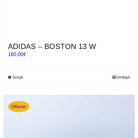
ADIDAS – BOSTON 13 W
160,00
€
Scegli
Dettagli
Questo
prodotto
ha
più
Offerta!
varianti.
Le
opzioni
possono