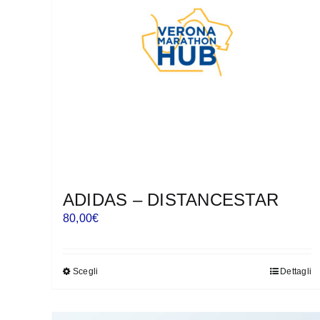
possono
essere
scelte
nella
pagina
del
prodotto
ADIDAS – DISTANCESTAR
80,00
€
Scegli
Dettagli
Questo
prodotto
ha