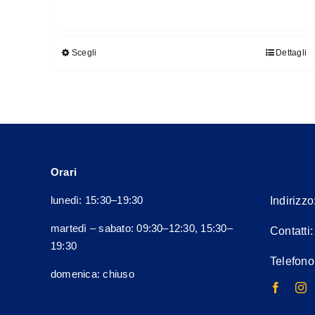
prezzo
prezzo
originale
attuale
era:
è:
Scegli
Dettagli
Questo
160,00€.
144,00€.
prodotto
ha
più
varianti.
Le
opzioni
Orari
possono
lunedì: 15:30–19:30
Indirizzo
essere
scelte
martedì – sabato: 09:30–12:30, 15:30–
Contatti
nella
19:30
Telefono
pagina
domenica: chiuso
del
prodotto