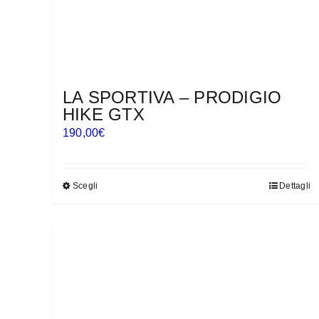
LA SPORTIVA – PRODIGIO
HIKE GTX
190,00
€
Scegli
Dettagli
Questo
prodotto
ha
più
varianti.
Le
opzioni