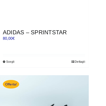
ADIDAS – SPRINTSTAR
80,00
€
Scegli
Dettagli
Questo
prodotto
ha
più
Offerta!
varianti.
Le
opzioni