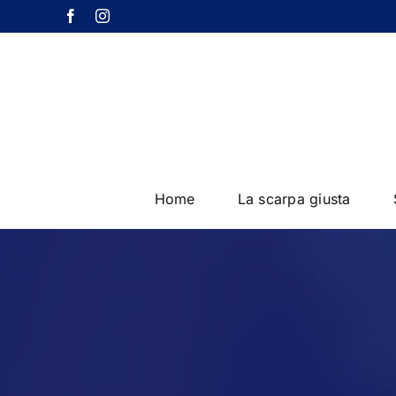
Salta
Facebook
Instagram
al
contenuto
Home
La scarpa giusta