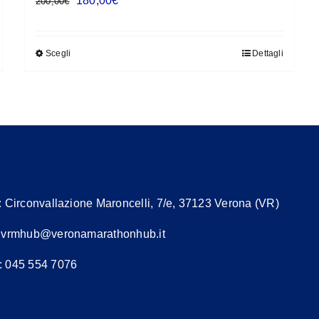
180,00
€
200,00
€
prezzo
prezzo
originale
attuale
Scegli
Dettagli
Questo
era:
è:
prodotto
200,00€.
180,00€.
ha
più
varianti.
Le
opzioni
possono
:
Circonvallazione Maroncelli, 7/e, 37123 Verona (VR)
essere
scelte
:
vrmhub@veronamarathonhub.it
nella
: 045 554 7076
pagina
del
prodotto