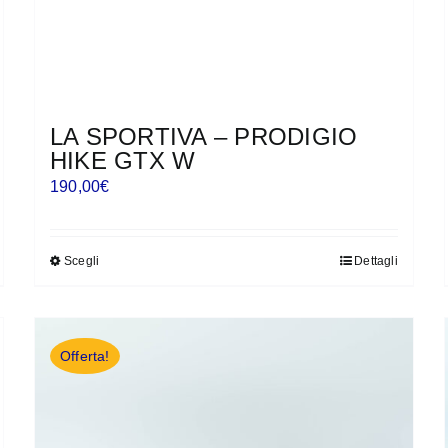
LA SPORTIVA – PRODIGIO
HIKE GTX W
190,00
€
Scegli
Dettagli
Questo
prodotto
ha
più
Offerta!
varianti.
Le
opzioni