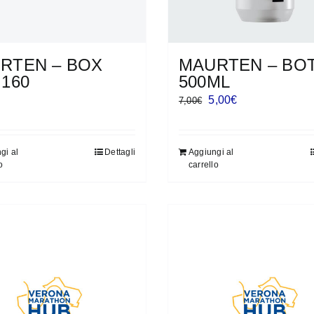
RTEN – BOX
MAURTEN – BO
 160
500ML
Il
Il
5,00
€
7,00
€
prezzo
prezzo
originale
attuale
gi al
Dettagli
Aggiungi al
era:
è:
o
carrello
7,00€.
5,00€.