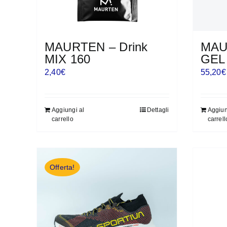
MAURTEN – Drink
MAU
MIX 160
GEL
2,40
€
55,20
€
Aggiungi al
Dettagli
Aggiun
carrello
carrell
Offerta!