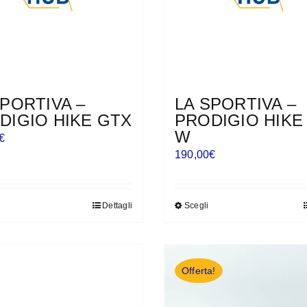
SPORTIVA –
LA SPORTIVA –
DIGIO HIKE GTX
PRODIGIO HIKE
W
€
190,00
€
Dettagli
Scegli
Questo
Questo
prodotto
prodotto
ha
ha
più
più
Offerta!
varianti.
varianti.
Le
Le