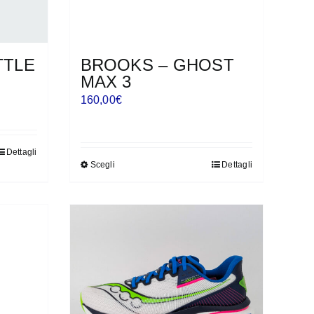
TTLE
BROOKS – GHOST
MAX 3
160,00
€
Dettagli
Scegli
Dettagli
Questo
prodotto
ha
più
varianti.
Le
opzioni
possono