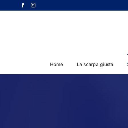
Salta
Facebook
Instagram
al
contenuto
Home
La scarpa giusta