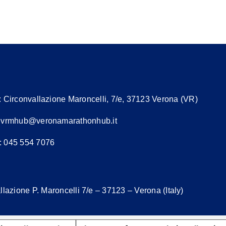
più
più
varianti.
varianti.
Le
Le
opzioni
opzioni
possono
possono
essere
essere
scelte
scelte
nella
nella
:
Circonvallazione Maroncelli, 7/e, 37123 Verona (VR)
pagina
pagina
:
vrmhub@veronamarathonhub.it
del
del
prodotto
prodotto
: 045 554 7076
lazione P. Maroncelli 7/e – 37123 – Verona (Italy)