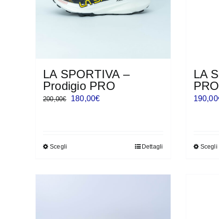
LA SPORTIVA –
LA 
Prodigio PRO
PRO
Il
Il
180,00
€
190,00
200,00
€
prezzo
prezzo
originale
attuale
era:
è:
Scegli
Dettagli
Scegli
Questo
200,00€.
180,00€.
prodotto
ha
più
varianti.
Le