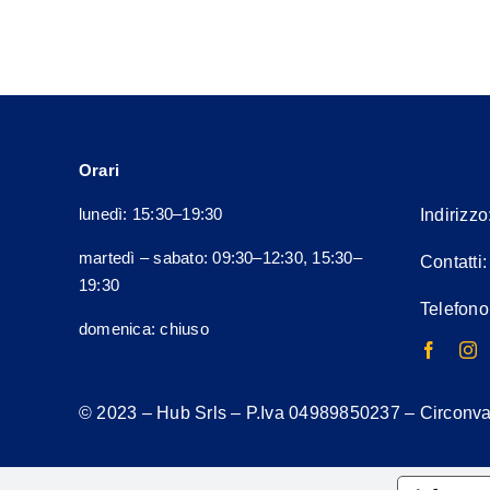
più
varianti.
Le
opzioni
possono
essere
Orari
scelte
nella
lunedì: 15:30–19:30
Indirizzo
pagina
martedì – sabato: 09:30–12:30, 15:30–
Contatti
del
19:30
prodotto
Telefono
domenica: chiuso
© 2023 – Hub Srls – P.Iva
04989850237
– Circonval