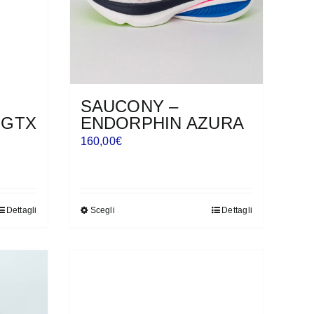
essere
scelte
nella
pagina
del
prodotto
SAUCONY –
 GTX
ENDORPHIN AZURA
160,00
€
Dettagli
Scegli
Dettagli
Questo
prodotto
ha
più
varianti.
Le