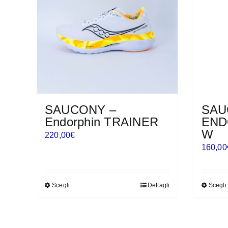
opzioni
possono
essere
scelte
nella
pagina
del
prodotto
SAUCONY –
SAU
Endorphin TRAINER
END
W
220,00
€
160,00
Scegli
Dettagli
Scegli
Questo
prodotto
ha