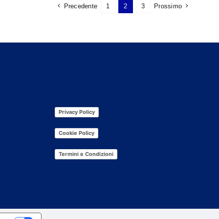
più
Precedente
1
2
3
Prossimo
varianti.
Le
opzioni
possono
essere
scelte
nella
pagina
Privacy Policy
del
prodotto
Cookie Policy
Termini e Condizioni