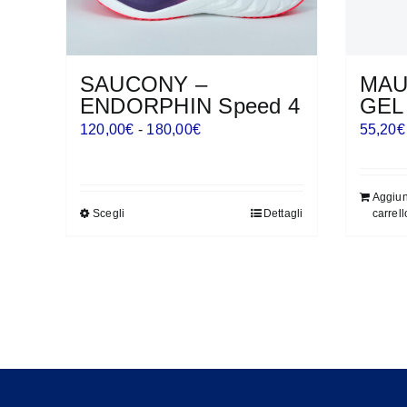
SAUCONY –
MAU
ENDORPHIN Speed 4
GEL
Fascia
120,00
€
-
180,00
€
55,20
€
di
prezzo:
Aggiun
da
Scegli
Dettagli
carrell
Questo
120,00€
prodotto
a
ha
180,00€
più
varianti.
Le
opzioni
possono