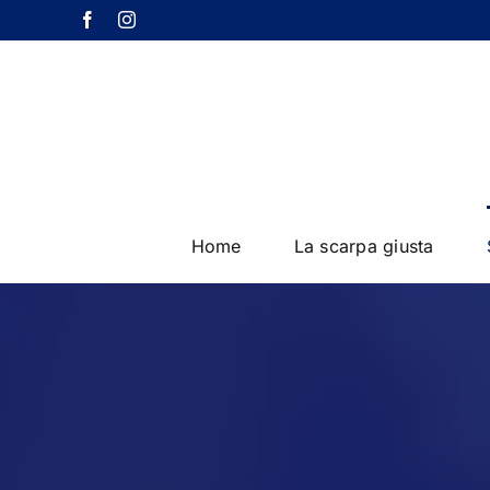
Salta
Facebook
Instagram
al
contenuto
Home
La scarpa giusta