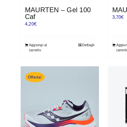
MAURTEN – Gel 100
MAU
Caf
3,70
€
4,20
€
Aggiungi al
Dettagli
Aggiun
carrello
carrell
Offerta!