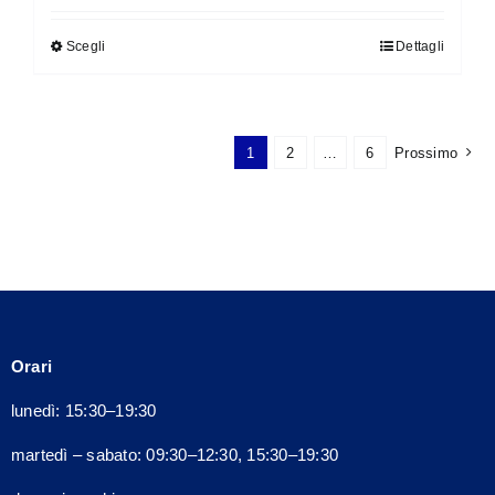
originale
attuale
Scegli
Dettagli
Questo
era:
è:
prodotto
140,00€.
126,00€.
ha
più
1
2
…
6
Prossimo
varianti.
Le
opzioni
possono
essere
scelte
nella
Orari
pagina
del
lunedì: 15:30–19:30
prodotto
martedì – sabato: 09:30–12:30, 15:30–19:30