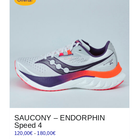
Offerta!
SAUCONY – ENDORPHIN
Speed 4
Fascia
120,00
€
-
180,00
€