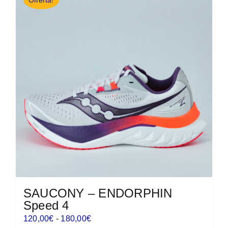
Offerta!
SAUCONY – ENDORPHIN
Speed 4
Fascia
120,00
€
-
180,00
€