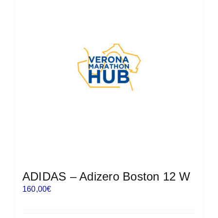
Le
opzioni
possono
essere
scelte
nella
pagina
del
prodotto
ADIDAS – Adizero Boston 12 W
160,00
€