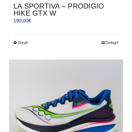
LA SPORTIVA – PRODIGIO
HIKE GTX W
190,00
€
Scegli
Dettagli
Questo
prodotto
ha
più
varianti.
Le
opzioni
possono
essere
scelte
nella
pagina