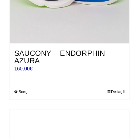
del
prodotto
SAUCONY – ENDORPHIN
AZURA
160,00
€
Scegli
Dettagli
Questo
prodotto
ha
più
varianti.
Le