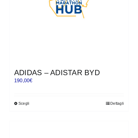
scelte
nella
pagina
del
prodotto
ADIDAS – ADISTAR BYD
190,00
€
Scegli
Dettagli
Questo
prodotto
ha
più
varianti.