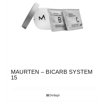
possono
essere
scelte
nella
pagina
del
prodotto
MAURTEN – BICARB SYSTEM
15
Dettagli