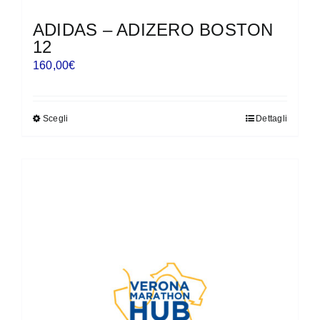
ADIDAS – ADIZERO BOSTON
12
160,00
€
Scegli
Dettagli
Questo
prodotto
ha
più
varianti.
Le
opzioni
possono
essere
scelte
nella