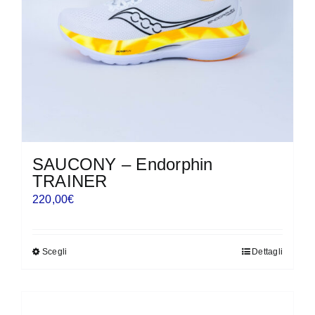
scelte
nella
pagina
del
prodotto
SAUCONY – Endorphin
TRAINER
220,00
€
Scegli
Dettagli
Questo
prodotto
ha
più