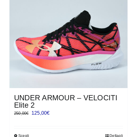
UNDER ARMOUR – VELOCITI
Elite 2
Il
Il
125,00
€
250,00
€
prezzo
prezzo
originale
attuale
Scegli
Dettagli
Questo