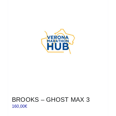
varianti.
Le
opzioni
possono
essere
scelte
nella
pagina
del
prodotto
BROOKS – GHOST MAX 3
160,00
€