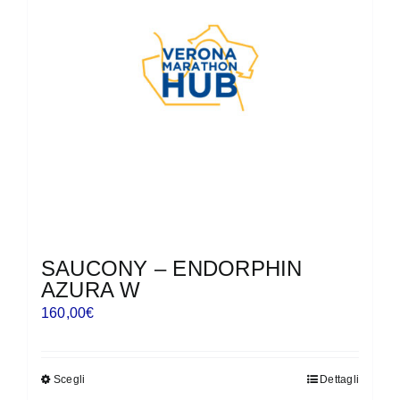
possono
essere
scelte
nella
pagina
del
prodotto
SAUCONY – ENDORPHIN
AZURA W
160,00
€
Scegli
Dettagli
Questo