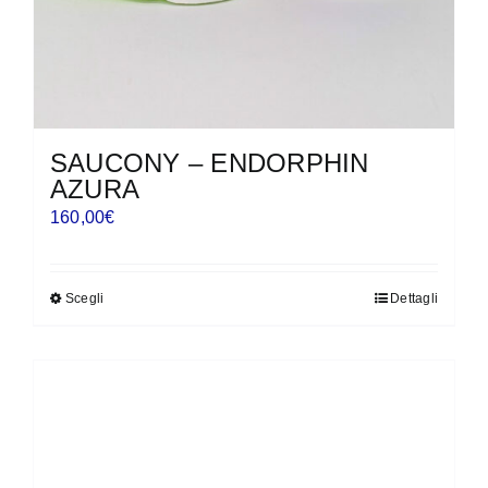
del
prodotto
SAUCONY – ENDORPHIN
AZURA
160,00
€
Scegli
Dettagli
Questo
prodotto
ha
più
varianti.
Le
opzioni