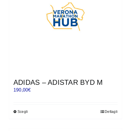
essere
scelte
nella
pagina
del
prodotto
ADIDAS – ADISTAR BYD M
190,00
€
Scegli
Dettagli
Questo
prodotto
ha