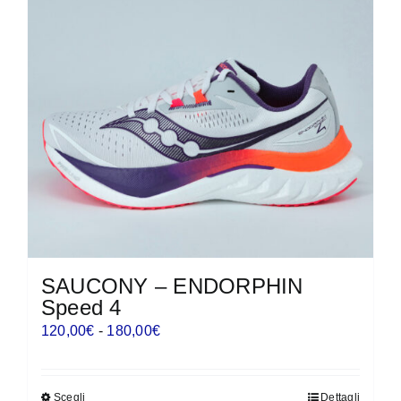
SAUCONY – ENDORPHIN
Speed 4
Fascia
120,00
€
-
180,00
€
di
prezzo:
Scegli
Dettagli
Questo