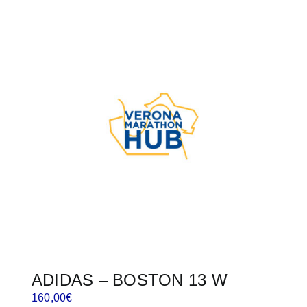
più
varianti.
Le
opzioni
possono
essere
scelte
nella
pagina
del
prodotto
ADIDAS – BOSTON 13 W
160,00
€