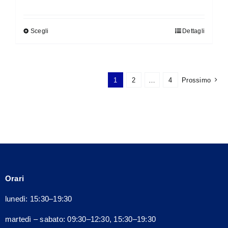
Scegli
Dettagli
Questo
prodotto
ha
più
1
2
…
4
Prossimo
varianti.
Le
opzioni
possono
essere
scelte
nella
Orari
pagina
del
lunedì: 15:30–19:30
prodotto
martedì – sabato: 09:30–12:30, 15:30–19:30