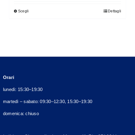
originale
attuale
Scegli
Dettagli
Questo
era:
è:
prodotto
200,00€.
180,00€.
ha
più
varianti.
Le
opzioni
possono
Orari
essere
scelte
lunedì: 15:30–19:30
nella
martedì – sabato: 09:30–12:30, 15:30–19:30
pagina
del
domenica: chiuso
prodotto