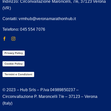
Indirizzo:
Circonvallazione Maroncelli, 7/e, 37123 Verona
(VR)
Contatti:
vrmhub@veronamarathonhub.it
Telefono: 045 554 7076
Privacy Policy
Cookie Policy
Termini e Condizioni
© 2023 – Hub Srls – P.Iva
04989850237
–
Circonvallazione P. Maroncelli 7/e – 37123 – Verona
(Italy)