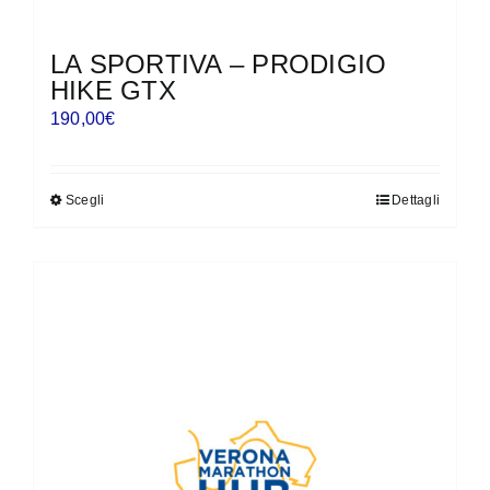
LA SPORTIVA – PRODIGIO
HIKE GTX
190,00
€
Scegli
Dettagli
Questo
prodotto
ha
più
varianti.
Le
opzioni
possono
essere
scelte