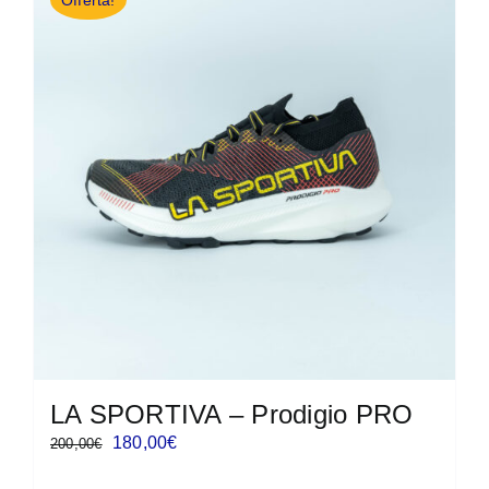
Offerta!
varianti.
Le
opzioni
possono
essere
scelte
nella
pagina
del
prodotto
LA SPORTIVA – Prodigio PRO
Il
Il
180,00
€
200,00
€
prezzo
prezzo