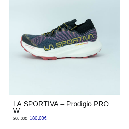
Le
opzioni
possono
essere
scelte
nella
pagina
del
prodotto
LA SPORTIVA – Prodigio PRO
W
Il
Il
180,00
€
200,00
€
prezzo
prezzo