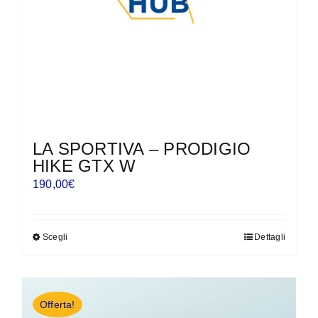
nella
pagina
del
prodotto
LA SPORTIVA – PRODIGIO
HIKE GTX W
190,00
€
Scegli
Dettagli
Questo
prodotto
ha
più
Offerta!
varianti.