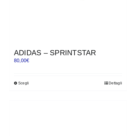
del
prodotto
ADIDAS – SPRINTSTAR
80,00
€
Scegli
Dettagli
Questo
prodotto
ha
più
varianti.
Le
opzioni