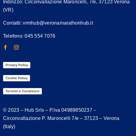
Indirizzo:
Circonvallazione Maroncelli, 7/e, 37123 Verona
(VR)
Contatti:
vrmhub@veronamarathonhub.it
Telefono: 045 554 7076
Privacy Policy
Cookie Policy
Termini e Condizioni
© 2023 – Hub Srls – P.Iva
04989850237
–
Circonvallazione P. Maroncelli 7/e – 37123 – Verona
(Italy)