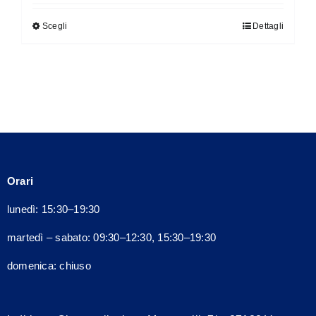
originale
attuale
Scegli
Dettagli
Questo
era:
è:
prodotto
200,00€.
180,00€.
ha
più
varianti.
Le
opzioni
possono
Orari
essere
scelte
lunedì: 15:30–19:30
nella
martedì – sabato: 09:30–12:30, 15:30–19:30
pagina
del
domenica: chiuso
prodotto