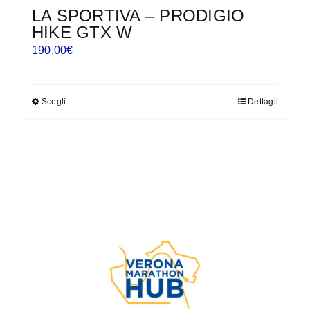
LA SPORTIVA – PRODIGIO
HIKE GTX W
190,00
€
Scegli
Dettagli
Questo
prodotto
ha
più
varianti.
Le
opzioni
possono
essere
scelte
nella
pagina