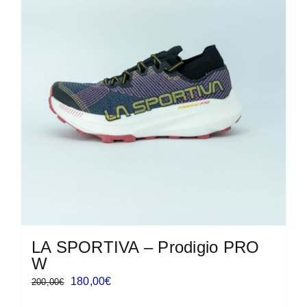
Le
opzioni
possono
essere
scelte
nella
pagina
del
prodotto
LA SPORTIVA – Prodigio PRO
W
Il
Il
180,00
€
200,00
€
prezzo
prezzo