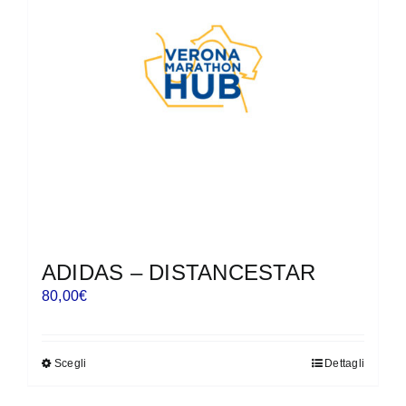
possono
essere
scelte
nella
pagina
del
prodotto
ADIDAS – DISTANCESTAR
80,00
€
Scegli
Dettagli
Questo
prodotto