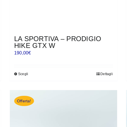
LA SPORTIVA – PRODIGIO
HIKE GTX W
190,00
€
Scegli
Dettagli
Questo
prodotto
ha
più
Offerta!
varianti.
Le
opzioni