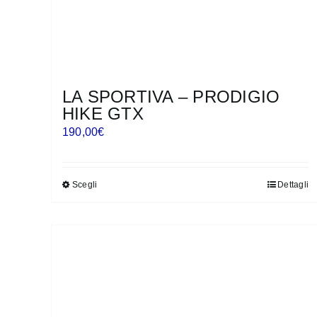
LA SPORTIVA – PRODIGIO
HIKE GTX
190,00
€
Scegli
Dettagli
Questo
prodotto
ha
più
varianti.
Le
opzioni