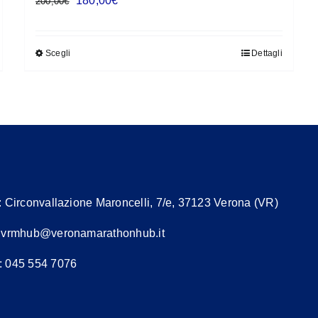
180,00
€
200,00
€
prezzo
prezzo
originale
attuale
Scegli
Dettagli
Questo
era:
è:
prodotto
200,00€.
180,00€.
ha
più
varianti.
Le
opzioni
possono
:
Circonvallazione Maroncelli, 7/e, 37123 Verona (VR)
essere
scelte
:
vrmhub@veronamarathonhub.it
nella
: 045 554 7076
pagina
del
prodotto