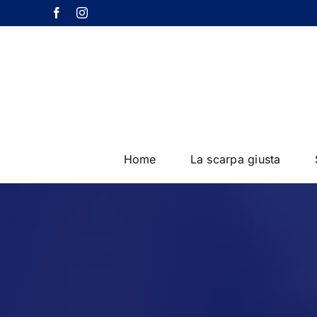
Salta
Facebook
Instagram
al
contenuto
Home
La scarpa giusta