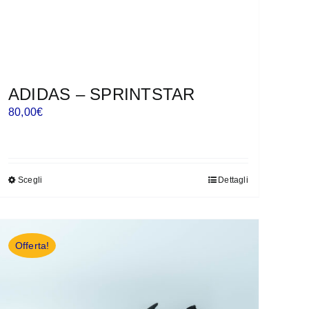
ADIDAS – SPRINTSTAR
80,00
€
Scegli
Dettagli
Questo
prodotto
ha
più
Offerta!
varianti.
Le
opzioni