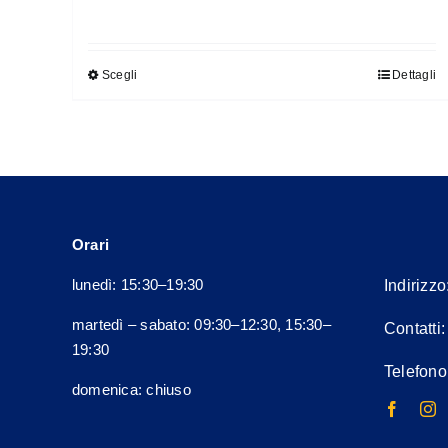
prezzo
prezzo
originale
attuale
era:
è:
Scegli
Dettagli
Questo
160,00€.
144,00€.
prodotto
ha
più
varianti.
Le
opzioni
Orari
possono
lunedì: 15:30–19:30
Indirizzo
essere
scelte
martedì – sabato: 09:30–12:30, 15:30–
Contatti
nella
19:30
Telefono
pagina
domenica: chiuso
del
prodotto