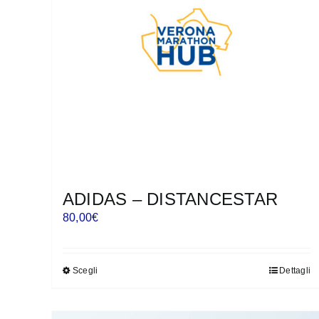
possono
essere
scelte
nella
pagina
del
prodotto
ADIDAS – DISTANCESTAR
80,00
€
Scegli
Dettagli
Questo
prodotto
ha