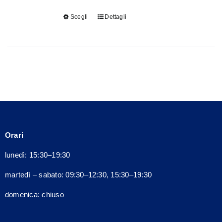
scelte
Scegli
Dettagli
Questo
nella
prodotto
pagina
ha
del
più
prodotto
varianti.
Le
opzioni
possono
essere
Orari
scelte
nella
lunedì: 15:30–19:30
pagina
martedì – sabato: 09:30–12:30, 15:30–19:30
del
prodotto
domenica: chiuso