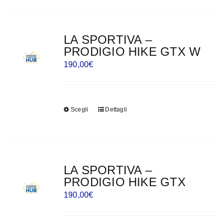
ha
del
più
prodotto
varianti.
LA SPORTIVA –
Le
PRODIGIO HIKE GTX W
opzioni
190,00
€
possono
essere
scelte
Scegli
Dettagli
Questo
nella
prodotto
pagina
ha
del
più
prodotto
varianti.
LA SPORTIVA –
Le
PRODIGIO HIKE GTX
opzioni
190,00
€
possono
essere