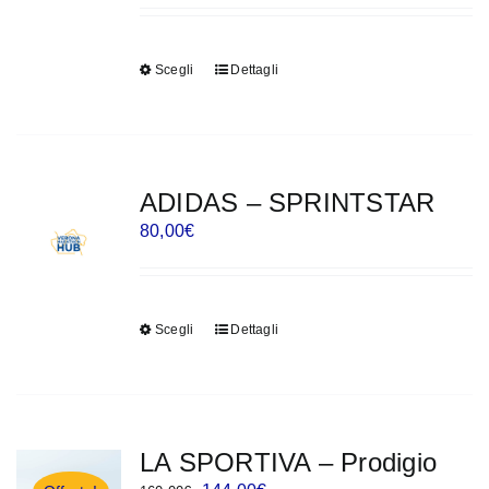
Scegli
Dettagli
Questo
prodotto
ha
più
varianti.
ADIDAS – SPRINTSTAR
Le
80,00
€
opzioni
possono
essere
Scegli
Dettagli
Questo
scelte
prodotto
nella
ha
pagina
più
del
varianti.
LA SPORTIVA – Prodigio
prodotto
Le