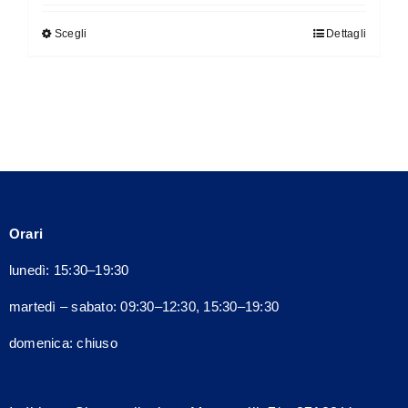
Scegli
Dettagli
Questo
prodotto
ha
più
varianti.
Le
opzioni
possono
Orari
essere
scelte
lunedì: 15:30–19:30
nella
martedì – sabato: 09:30–12:30, 15:30–19:30
pagina
del
domenica: chiuso
prodotto