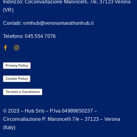
Indirizzo:
Circonvallazione Maroncelli, 7/e, 37123 Verona
(VR)
Contatti:
vrmhub@veronamarathonhub.it
Telefono: 045 554 7076
Privacy Policy
Cookie Policy
Termini e Condizioni
© 2023 – Hub Srls – P.Iva
04989850237
–
Circonvallazione P. Maroncelli 7/e – 37123 – Verona
(Italy)