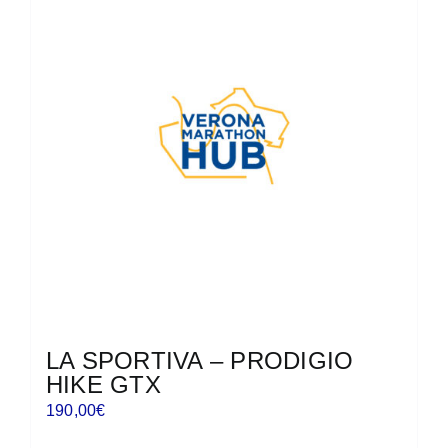
Le
opzioni
possono
essere
scelte
nella
pagina
del
prodotto
LA SPORTIVA – PRODIGIO
HIKE GTX
190,00
€