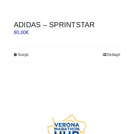
ADIDAS – SPRINTSTAR
80,00
€
Scegli
Dettagli
Questo
prodotto
ha
più
varianti.
Le
opzioni
possono
essere
scelte