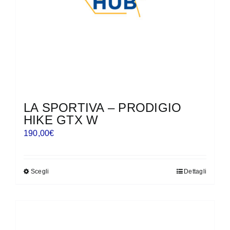
nella
pagina
del
prodotto
LA SPORTIVA – PRODIGIO
HIKE GTX W
190,00
€
Scegli
Dettagli
Questo
prodotto
ha
più
varianti.