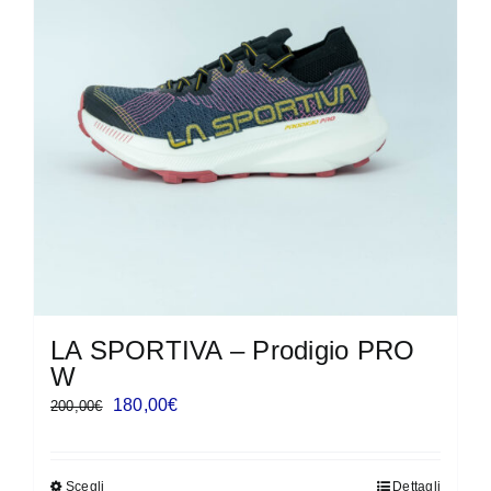
LA SPORTIVA – Prodigio PRO
W
Il
Il
180,00
€
200,00
€
prezzo
prezzo
originale
attuale
Scegli
Dettagli
Questo