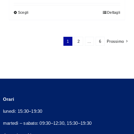
originale
attuale
Scegli
Dettagli
Questo
era:
è:
prodotto
140,00€.
126,00€.
ha
più
1
2
…
6
Prossimo
varianti.
Le
opzioni
possono
essere
scelte
nella
Orari
pagina
del
lunedì: 15:30–19:30
prodotto
martedì – sabato: 09:30–12:30, 15:30–19:30