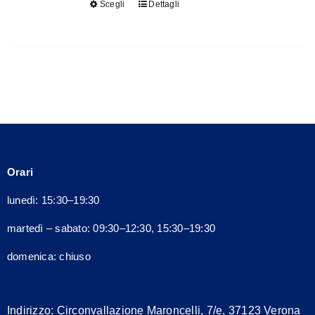
Scegli
Dettagli
Questo
nella
prodotto
pagina
ha
del
più
prodotto
varianti.
Le
opzioni
possono
essere
Orari
scelte
nella
lunedì: 15:30–19:30
pagina
martedì – sabato: 09:30–12:30, 15:30–19:30
del
prodotto
domenica: chiuso
Indirizzo:
Circonvallazione Maroncelli, 7/e, 37123 Verona