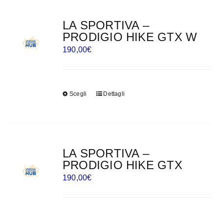
più
prodotto
varianti.
LA SPORTIVA –
Le
PRODIGIO HIKE GTX W
opzioni
190,00
€
possono
essere
scelte
Scegli
Dettagli
Questo
nella
prodotto
pagina
ha
del
più
prodotto
varianti.
LA SPORTIVA –
Le
PRODIGIO HIKE GTX
opzioni
190,00
€
possono
essere
scelte