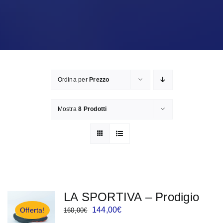
Ordina per
Prezzo
Mostra
8 Prodotti
LA SPORTIVA – Prodigio
Il
Il
144,00
€
Offerta!
160,00
€
prezzo
prezzo