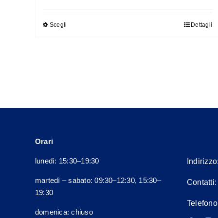
Scegli
Dettagli
Questo
prodotto
ha
più
varianti.
Le
opzioni
possono
essere
Orari
scelte
nella
lunedì: 15:30–19:30
Indirizzo
pagina
martedì – sabato: 09:30–12:30, 15:30–
Contatti
del
19:30
prodotto
Telefono
domenica: chiuso