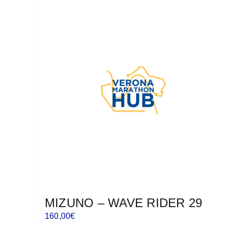
più
varianti.
Le
opzioni
possono
essere
scelte
nella
pagina
del
prodotto
MIZUNO – WAVE RIDER 29
160,00
€