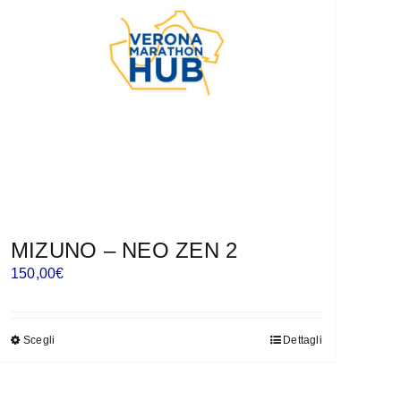
possono
essere
scelte
nella
pagina
del
prodotto
MIZUNO – NEO ZEN 2
150,00
€
Scegli
Dettagli
Questo
prodotto
ha