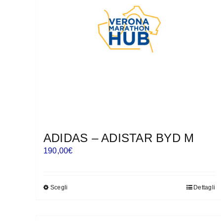
possono
essere
scelte
nella
pagina
del
prodotto
ADIDAS – ADISTAR BYD M
190,00
€
Scegli
Dettagli
Questo
prodotto
ha