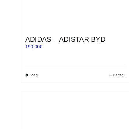
ADIDAS – ADISTAR BYD
190,00
€
Scegli
Dettagli
Questo
prodotto
ha
più
varianti.
Le
opzioni