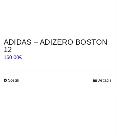
ADIDAS – ADIZERO BOSTON
12
160,00
€
Scegli
Dettagli
Questo
prodotto
ha
più
varianti.
Le
opzioni