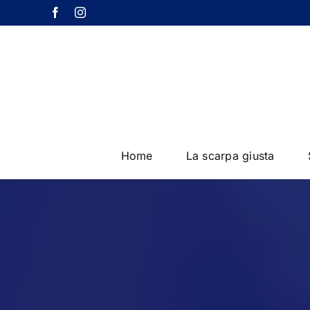
Salta
Facebook
Instagram
al
contenuto
Home
La scarpa giusta