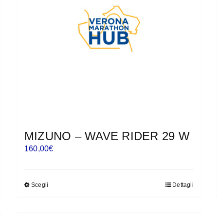
possono
essere
scelte
nella
pagina
del
prodotto
MIZUNO – WAVE RIDER 29 W
160,00
€
Scegli
Dettagli
Questo
prodotto
ha