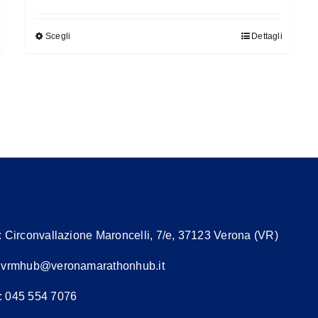
Scegli
Dettagli
Questo
prodotto
ha
più
varianti.
Le
opzioni
possono
essere
scelte
nella
:
Circonvallazione Maroncelli, 7/e, 37123 Verona (VR)
pagina
:
vrmhub@veronamarathonhub.it
del
prodotto
: 045 554 7076