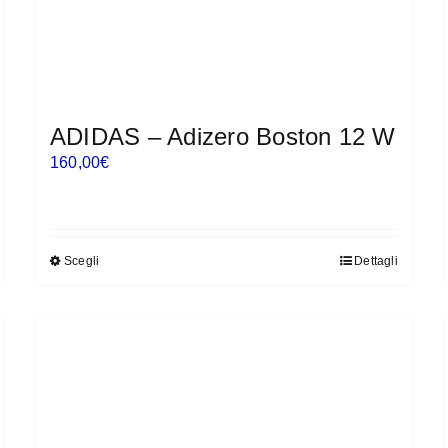
ADIDAS – Adizero Boston 12 W
160,00
€
Scegli
Dettagli
Questo
prodotto
ha
più
varianti.
Le
opzioni