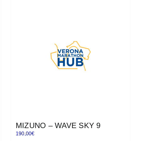
più
varianti.
Le
opzioni
possono
essere
scelte
nella
pagina
del
prodotto
MIZUNO – WAVE SKY 9
190,00
€