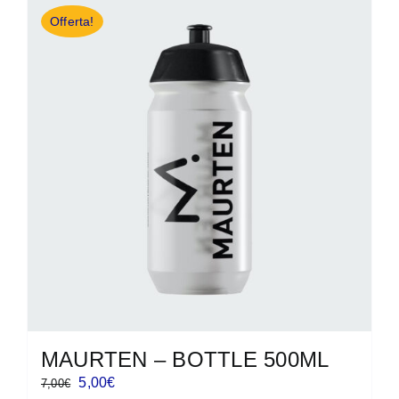
Offerta!
MAURTEN – BOTTLE 500ML
Il
Il
5,00
€
7,00
€