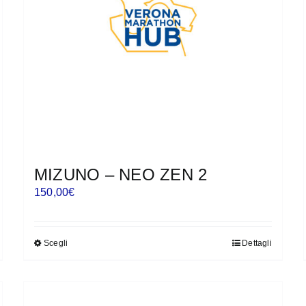
essere
scelte
nella
pagina
del
prodotto
MIZUNO – NEO ZEN 2
150,00
€
Scegli
Dettagli
Questo
prodotto
ha
più