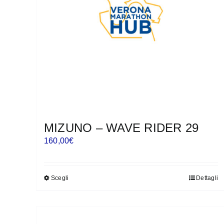
essere
scelte
nella
pagina
del
prodotto
MIZUNO – WAVE RIDER 29
160,00
€
Scegli
Dettagli
Questo
prodotto
ha
più