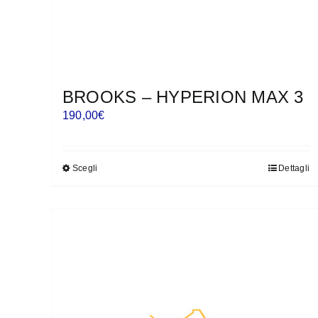
BROOKS – HYPERION MAX 3
190,00
€
Scegli
Dettagli
Questo
prodotto
ha
più
varianti.
Le
opzioni
possono