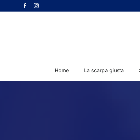
Salta
Facebook
Instagram
al
contenuto
Home
La scarpa giusta