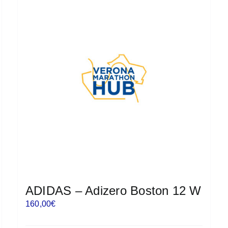
varianti.
Le
opzioni
possono
essere
scelte
nella
pagina
del
prodotto
ADIDAS – Adizero Boston 12 W
160,00
€