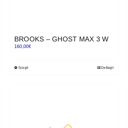
BROOKS – GHOST MAX 3 W
160,00
€
Scegli
Dettagli
Questo
prodotto
ha
più
varianti.
Le
opzioni
possono