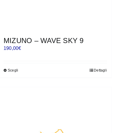
MIZUNO – WAVE SKY 9
190,00
€
Scegli
Dettagli
Questo
prodotto
ha
più
varianti.
Le
opzioni
possono