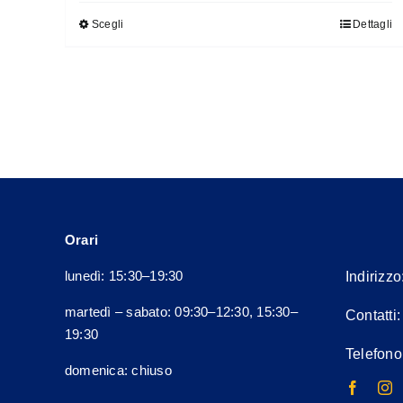
Scegli
Dettagli
Questo
prodotto
ha
più
varianti.
Le
opzioni
possono
essere
Orari
scelte
nella
lunedì: 15:30–19:30
Indirizzo
pagina
martedì – sabato: 09:30–12:30, 15:30–
Contatti
del
19:30
prodotto
Telefono
domenica: chiuso