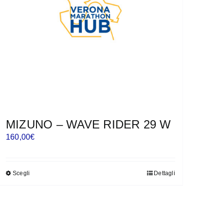
essere
scelte
nella
pagina
del
prodotto
MIZUNO – WAVE RIDER 29 W
160,00
€
Scegli
Dettagli
Questo
prodotto
ha
più