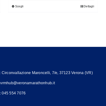
Scegli
Dettagli
Questo
prodotto
ha
più
varianti.
Le
opzioni
possono
essere
scelte
nella
:
Circonvallazione Maroncelli, 7/e, 37123 Verona (VR)
pagina
:
vrmhub@veronamarathonhub.it
del
prodotto
: 045 554 7076