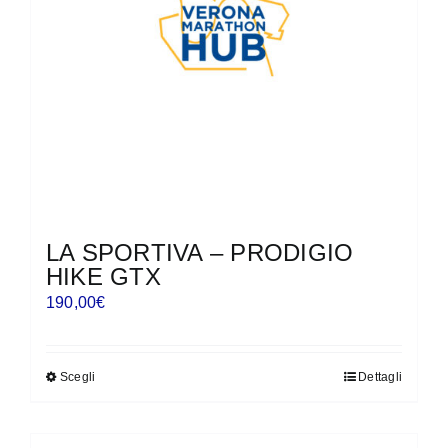
scelte
nella
pagina
del
prodotto
LA SPORTIVA – PRODIGIO
HIKE GTX
190,00
€
Scegli
Dettagli
Questo
prodotto
ha