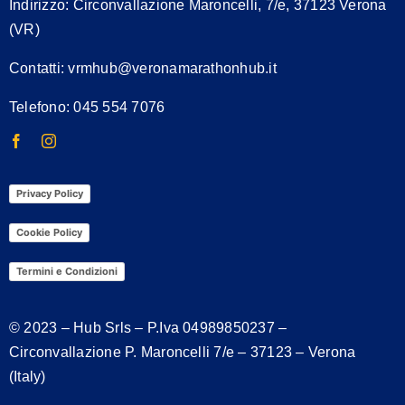
Indirizzo:
Circonvallazione Maroncelli, 7/e, 37123 Verona
(VR)
Contatti:
vrmhub@veronamarathonhub.it
Telefono: 045 554 7076
Privacy Policy
Cookie Policy
Termini e Condizioni
© 2023 – Hub Srls – P.Iva
04989850237
–
Circonvallazione P. Maroncelli 7/e – 37123 – Verona
(Italy)