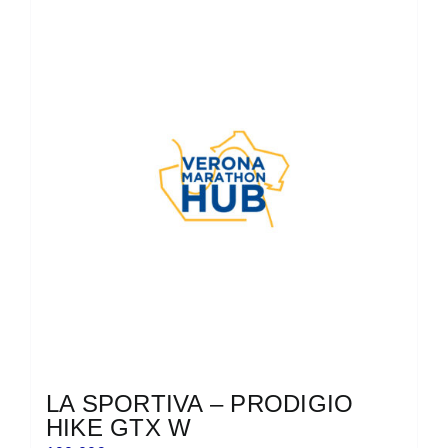
più
varianti.
Le
opzioni
possono
essere
scelte
nella
pagina
del
prodotto
LA SPORTIVA – PRODIGIO
HIKE GTX W