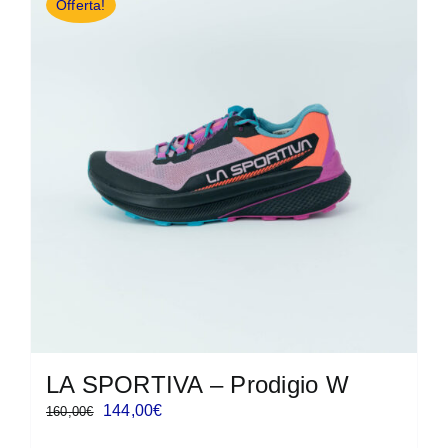
Offerta!
varianti.
Le
opzioni
possono
essere
scelte
nella
pagina
del
prodotto
LA SPORTIVA – Prodigio W
Il
Il
144,00
€
160,00
€
prezzo
prezzo