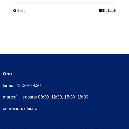
originale
attuale
Scegli
Dettagli
Questo
era:
è:
prodotto
160,00€.
144,00€.
ha
più
varianti.
Le
opzioni
possono
Orari
essere
scelte
lunedì: 15:30–19:30
nella
martedì – sabato: 09:30–12:30, 15:30–19:30
pagina
del
domenica: chiuso
prodotto