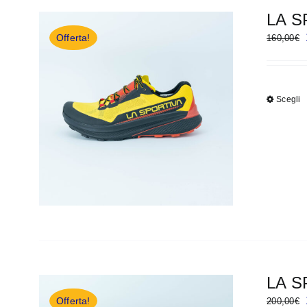
LA S
Offerta!
160,00
€
Scegli
LA S
Offerta!
200,00
€