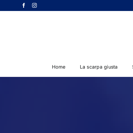
Salta
Facebook
Instagram
al
contenuto
Home
La scarpa giusta