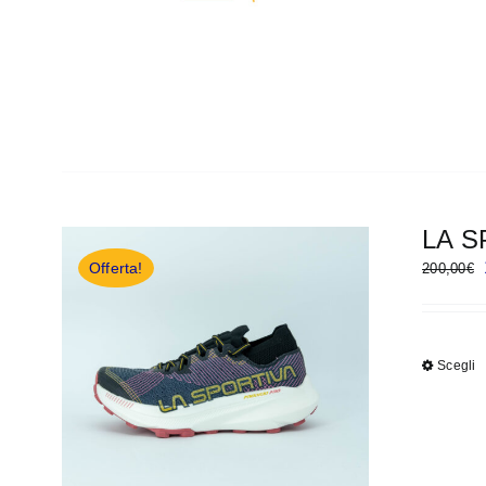
LA S
Offerta!
200,00
€
Scegli