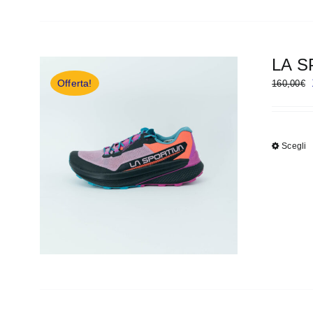
LA S
Offerta!
160,00
€
Scegli