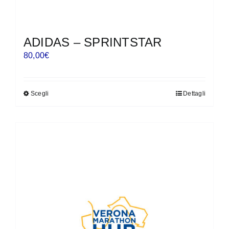
ADIDAS – SPRINTSTAR
80,00
€
Scegli
Dettagli
Questo
prodotto
ha
più
varianti.
Le
opzioni
possono
essere
scelte