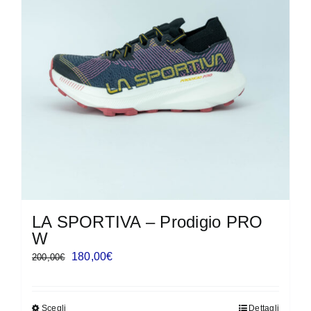
LA SPORTIVA – Prodigio PRO
W
Il
Il
180,00
€
200,00
€
prezzo
prezzo
originale
attuale
Scegli
Dettagli
Questo