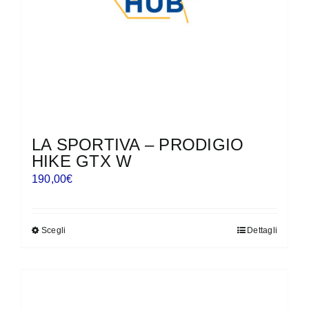
nella
pagina
del
prodotto
LA SPORTIVA – PRODIGIO
HIKE GTX W
190,00
€
Scegli
Dettagli
Questo
prodotto
ha
più
varianti.