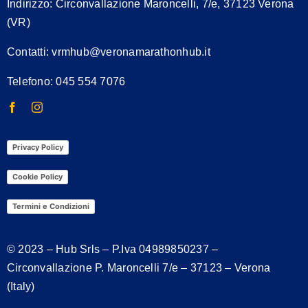
Indirizzo:
Circonvallazione Maroncelli, 7/e, 37123 Verona
(VR)
Contatti:
vrmhub@veronamarathonhub.it
Telefono: 045 554 7076
Privacy Policy
Cookie Policy
Termini e Condizioni
© 2023 – Hub Srls – P.Iva
04989850237
–
Circonvallazione P. Maroncelli 7/e – 37123 – Verona
(Italy)