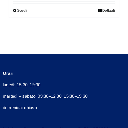
Scegli
Dettagli
Questo
prodotto
ha
più
varianti.
Le
opzioni
possono
Orari
essere
scelte
lunedì: 15:30–19:30
nella
martedì – sabato: 09:30–12:30, 15:30–19:30
pagina
del
domenica: chiuso
prodotto