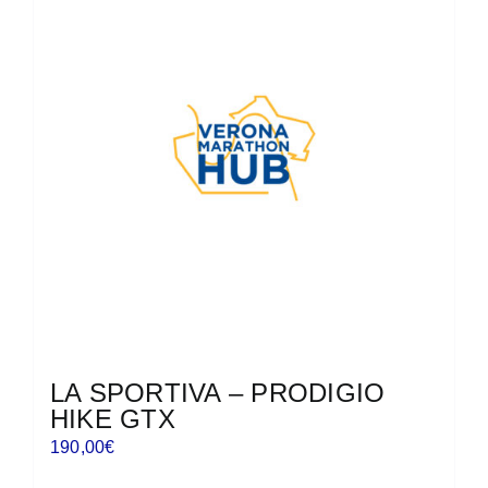
Le
opzioni
possono
essere
scelte
nella
pagina
del
prodotto
LA SPORTIVA – PRODIGIO
HIKE GTX
190,00
€