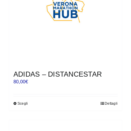
ADIDAS – DISTANCESTAR
80,00
€
Scegli
Dettagli
Questo
prodotto
ha
più