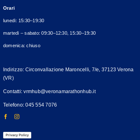
nella
Orari
pagina
del
lunedì: 15:30–19:30
prodotto
martedì – sabato: 09:30–12:30, 15:30–19:30
domenica: chiuso
Indirizzo:
Circonvallazione Maroncelli, 7/e, 37123 Verona
(VR)
Contatti:
vrmhub@veronamarathonhub.it
Telefono: 045 554 7076
Privacy Policy