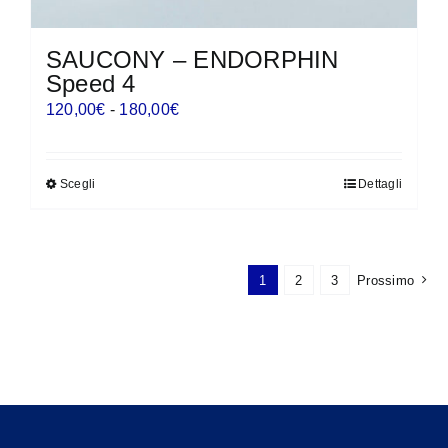
SAUCONY – ENDORPHIN
Speed 4
Fascia
120,00
€
-
180,00
€
di
prezzo:
Scegli
Dettagli
Questo
da
prodotto
120,00€
ha
a
più
180,00€
1
2
3
Prossimo
varianti.
Le
opzioni
possono
essere
scelte