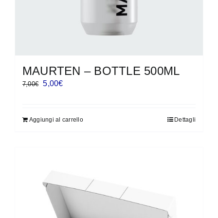
MAURTEN – BOTTLE 500ML
Il
Il
5,00
€
7,00
€
prezzo
prezzo
originale
attuale
Aggiungi al carrello
Dettagli
era:
è:
7,00€.
5,00€.