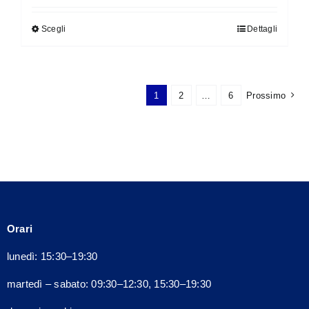
originale
attuale
Scegli
Dettagli
Questo
era:
è:
prodotto
140,00€.
126,00€.
ha
più
1
2
…
6
Prossimo
varianti.
Le
opzioni
possono
essere
scelte
nella
Orari
pagina
del
lunedì: 15:30–19:30
prodotto
martedì – sabato: 09:30–12:30, 15:30–19:30