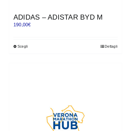
ADIDAS – ADISTAR BYD M
190,00
€
Scegli
Dettagli
Questo
prodotto
ha
più
varianti.
Le
opzioni
possono
essere
scelte
nella