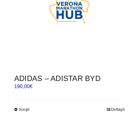
scelte
nella
pagina
del
prodotto
ADIDAS – ADISTAR BYD
190,00
€
Scegli
Dettagli
Questo
prodotto
ha
più