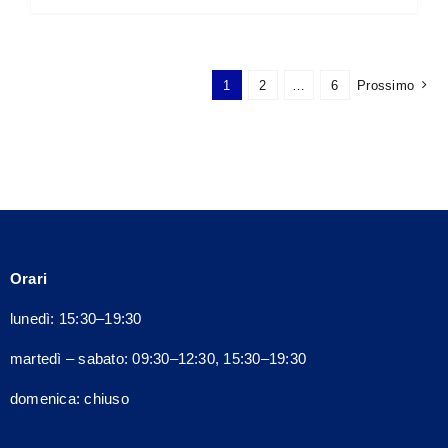
prodotto
ha
più
1
2
…
6
Prossimo
varianti.
Le
opzioni
possono
essere
scelte
nella
Orari
pagina
del
lunedì: 15:30–19:30
prodotto
martedì – sabato: 09:30–12:30, 15:30–19:30
domenica: chiuso