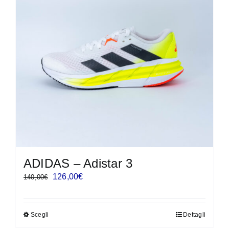
ADIDAS – Adistar 3
Il
Il
126,00
€
140,00
€
prezzo
prezzo
originale
attuale
Scegli
Dettagli
Questo
era:
è: