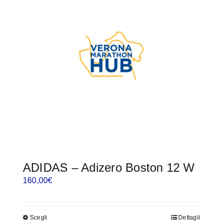
Le
opzioni
possono
essere
scelte
nella
pagina
del
prodotto
ADIDAS – Adizero Boston 12 W
160,00
€
Scegli
Dettagli
Questo