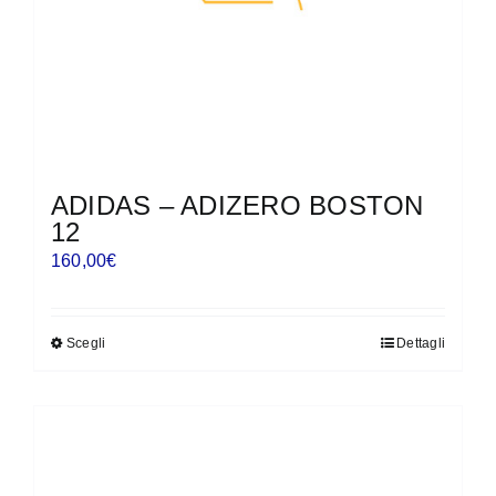
pagina
del
prodotto
ADIDAS – ADIZERO BOSTON
12
160,00
€
Scegli
Dettagli
Questo
prodotto
ha
più
varianti.