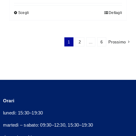
originale
attuale
Scegli
Dettagli
Questo
era:
è:
prodotto
140,00€.
126,00€.
ha
più
1
2
…
6
Prossimo
varianti.
Le
opzioni
possono
essere
scelte
nella
Orari
pagina
del
lunedì: 15:30–19:30
prodotto
martedì – sabato: 09:30–12:30, 15:30–19:30