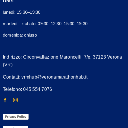
Orari
essere
scelte
lunedì: 15:30–19:30
nella
martedì – sabato: 09:30–12:30, 15:30–19:30
pagina
del
domenica: chiuso
prodotto
Indirizzo:
Circonvallazione Maroncelli, 7/e, 37123 Verona
(VR)
Contatti:
vrmhub@veronamarathonhub.it
Telefono: 045 554 7076
Privacy Policy