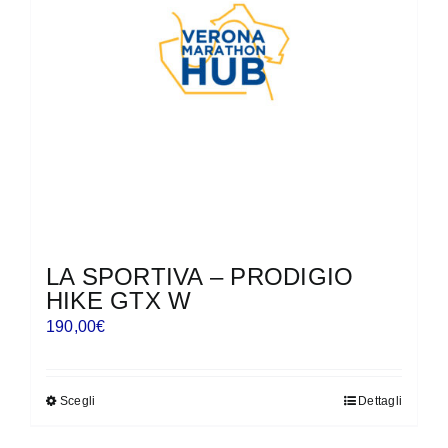
essere
scelte
nella
pagina
del
prodotto
LA SPORTIVA – PRODIGIO
HIKE GTX W
190,00
€
Scegli
Dettagli
Questo
prodotto