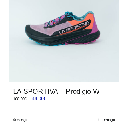
LA SPORTIVA – Prodigio W
Il
Il
144,00
€
160,00
€
prezzo
prezzo
originale
attuale
Scegli
Dettagli
Questo
era:
è: