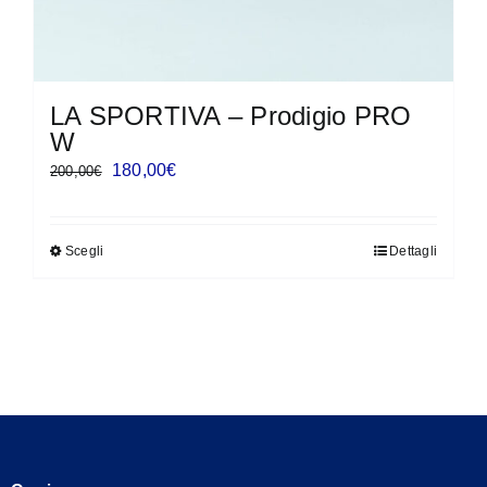
LA SPORTIVA – Prodigio PRO
W
Il
Il
180,00
€
200,00
€
prezzo
prezzo
originale
attuale
Scegli
Dettagli
Questo
era:
è:
prodotto
200,00€.
180,00€.
ha
più
varianti.
Le
opzioni
possono