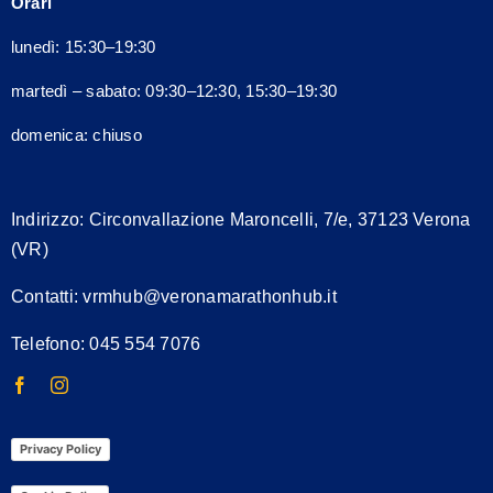
Orari
essere
scelte
lunedì: 15:30–19:30
nella
martedì – sabato: 09:30–12:30, 15:30–19:30
pagina
del
domenica: chiuso
prodotto
Indirizzo:
Circonvallazione Maroncelli, 7/e, 37123 Verona
(VR)
Contatti:
vrmhub@veronamarathonhub.it
Telefono: 045 554 7076
Privacy Policy