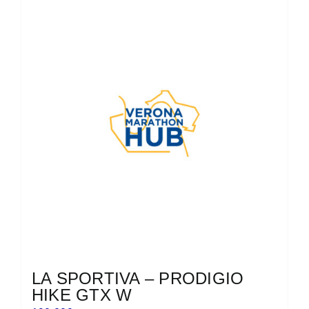
più
varianti.
Le
opzioni
possono
essere
scelte
nella
pagina
del
prodotto
LA SPORTIVA – PRODIGIO
HIKE GTX W