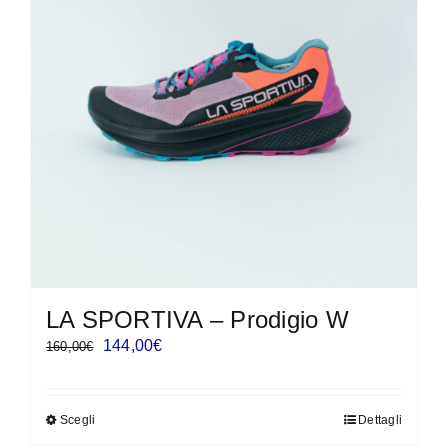
LA SPORTIVA – Prodigio W
Il
Il
144,00
€
160,00
€
prezzo
prezzo
originale
attuale
Scegli
Dettagli
Questo
era:
è: