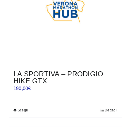
scelte
nella
pagina
del
prodotto
LA SPORTIVA – PRODIGIO
HIKE GTX
190,00
€
Scegli
Dettagli
Questo
prodotto
ha