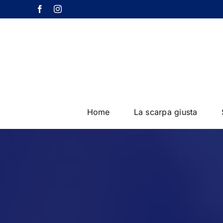
Salta
Facebook
Instagram
al
contenuto
Home
La scarpa giusta